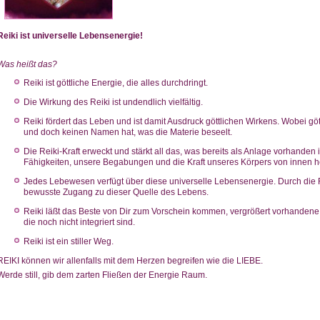
Reiki ist universelle Lebensenergie!
Was heißt das?
Reiki ist göttliche Energie, die alles durchdringt.
Die Wirkung des Reiki ist undendlich vielfältig.
Reiki fördert das Leben und ist damit Ausdruck göttlichen Wirkens. Wobei göt
und doch keinen Namen hat, was die Materie beseelt.
Die Reiki-Kraft erweckt und stärkt all das, was bereits als Anlage vorhanden i
Fähigkeiten, unsere Begabungen und die Kraft unseres Körpers von innen he
Jedes Lebewesen verfügt über diese universelle Lebensenergie. Durch die R
bewusste Zugang zu dieser Quelle des Lebens.
Reiki läßt das Beste von Dir zum Vorschein kommen, vergrößert vorhandene 
die noch nicht integriert sind.
Reiki ist ein stiller Weg.
REIKI können wir allenfalls mit dem Herzen begreifen wie die LIEBE.
Werde still, gib dem zarten Fließen der Energie Raum.